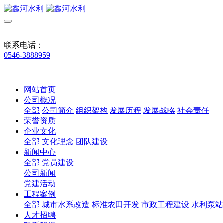
联系电话：
0546-3888959
网站首页
公司概况
全部
公司简介
组织架构
发展历程
发展战略
社会责任
荣誉资质
企业文化
全部
文化理念
团队建设
新闻中心
全部
党员建设
公司新闻
党建活动
工程案例
全部
城市水系改造
标准农田开发
市政工程建设
水利泵站
人才招聘